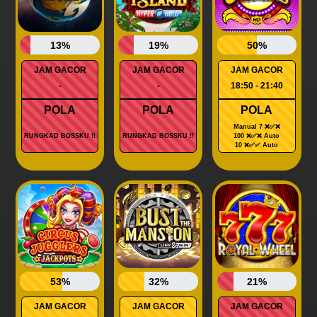
13%
19%
50%
JAM GACOR
JAM GACOR
JAM GACOR
-
-
18:50 - 21:40
POLA
POLA
POLA
Manual 7 ❌✅❌
RUNGKAD BOSSKU !!
RUNGKAD BOSSKU !!
100 ❌✅❌ Auto
10 ❌✅✅ Auto
53%
32%
21%
JAM GACOR
JAM GACOR
JAM GACOR