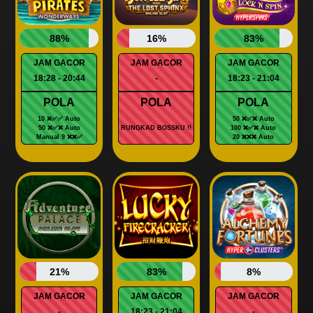
88%
16%
83%
JAM GACOR
JAM GACOR
JAM GACOR
18:28 - 20:44
-
18:23 - 21:04
POLA
POLA
POLA
10 ❌✅✅ Auto
50 ❌✅❌ Auto
50 ❌✅❌ Auto
RUNGKAD BOSSKU !!
100 ❌✅❌ Auto
Manual 9 ❌❌✅
20 ❌❌❌ Auto
21%
83%
8%
JAM GACOR
JAM GACOR
JAM GACOR
-
18:23 - 21:04
-