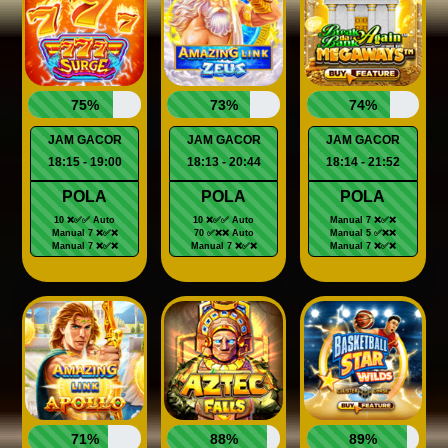
75%
73%
74%
JAM GACOR
JAM GACOR
JAM GACOR
18:15 - 19:00
18:13 - 20:44
18:14 - 21:52
POLA
POLA
POLA
10 ❌✅✅ Auto
10 ❌✅✅ Auto
Manual 7 ❌✅❌
Manual 7 ❌✅❌
70 ✅❌❌ Auto
Manual 5 ✅❌❌
Manual 7 ❌✅❌
Manual 7 ❌✅❌
Manual 7 ❌✅❌
71%
88%
89%