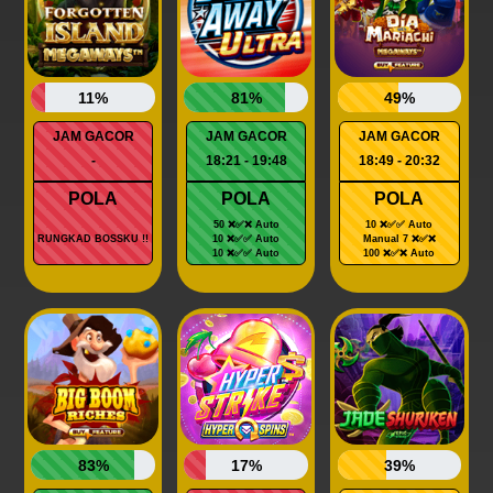
11%
81%
49%
JAM GACOR
JAM GACOR
JAM GACOR
-
18:21 - 19:48
18:49 - 20:32
POLA
POLA
POLA
50 ❌✅❌ Auto
10 ❌✅✅ Auto
RUNGKAD BOSSKU !!
10 ❌✅✅ Auto
Manual 7 ❌✅❌
10 ❌✅✅ Auto
100 ❌✅❌ Auto
83%
17%
39%