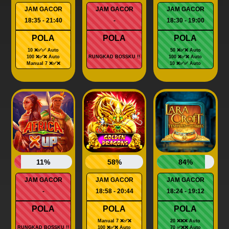
JAM GACOR
JAM GACOR
JAM GACOR
18:35 - 21:40
-
18:30 - 19:00
POLA
POLA
POLA
10 ❌✅✅ Auto
50 ❌✅❌ Auto
100 ❌✅❌ Auto
RUNGKAD BOSSKU !!
100 ❌✅❌ Auto
Manual 7 ❌✅❌
10 ❌✅✅ Auto
11%
58%
84%
JAM GACOR
JAM GACOR
JAM GACOR
-
18:58 - 20:44
18:24 - 19:12
POLA
POLA
POLA
Manual 7 ❌✅❌
20 ❌❌❌ Auto
RUNGKAD BOSSKU !!
100 ❌✅❌ Auto
70 ✅❌❌ Auto