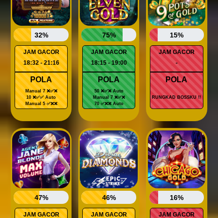
32%
75%
15%
JAM GACOR
JAM GACOR
JAM GACOR
18:32 - 21:16
18:15 - 19:00
-
POLA
POLA
POLA
Manual 7 ❌✅❌
50 ❌✅❌ Auto
10 ❌✅✅ Auto
Manual 7 ❌✅❌
RUNGKAD BOSSKU !!
Manual 5 ✅❌❌
70 ✅❌❌ Auto
47%
46%
16%
JAM GACOR
JAM GACOR
JAM GACOR