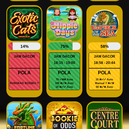
14%
75%
58%
JAM GACOR
JAM GACOR
JAM GACOR
-
18:15 - 19:00
18:58 - 20:44
POLA
POLA
POLA
70 ✅❌❌ Auto
10 ❌✅✅ Auto
RUNGKAD BOSSKU !!
100 ❌✅❌ Auto
Manual 7 ❌✅❌
10 ❌✅✅ Auto
50 ❌✅❌ Auto