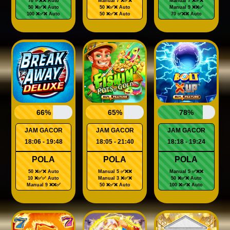
70 ✅❌❌ Auto
Manual 7 ❌✅❌
Manual 7 ❌✅❌
50 ❌✅❌ Auto
50 ❌✅❌ Auto
Manual 9 ❌❌✅
100 ❌✅❌ Auto
50 ❌✅❌ Auto
70 ✅❌❌ Auto
66%
65%
78%
JAM GACOR
JAM GACOR
JAM GACOR
18:06 - 19:48
18:05 - 21:40
18:18 - 19:24
POLA
POLA
POLA
50 ❌✅❌ Auto
Manual 5 ✅❌❌
Manual 5 ✅❌❌
10 ❌✅✅ Auto
Manual 3 ❌✅❌
50 ❌✅❌ Auto
Manual 9 ❌❌✅
50 ❌✅❌ Auto
100 ❌✅❌ Auto