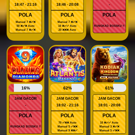
18:47 - 21:16
18:46 - 20:08
-
POLA
POLA
POLA
Manual 7 ❌✅❌
Manual 7 ❌✅❌
50 ❌✅❌ Auto
10 ❌✅✅ Auto
RUNGKAD BOSSKU !!
Manual 7 ❌✅❌
20 ❌❌❌ Auto
16%
62%
61%
JAM GACOR
JAM GACOR
JAM GACOR
-
18:02 - 21:16
18:01 - 20:08
POLA
POLA
POLA
70 ✅❌❌ Auto
10 ❌✅✅ Auto
RUNGKAD BOSSKU !!
Manual 5 ✅❌❌
Manual 3 ❌✅❌
Manual 9 ❌❌✅
Manual 5 ✅❌❌