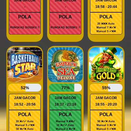
JAM GACOR
JAM GACOR
JAM GACOR
-
-
18:58 - 20:44
POLA
POLA
POLA
20 ❌❌❌ Auto
RUNGKAD BOSSKU !!
RUNGKAD BOSSKU !!
Manual 7 ❌✅❌
Manual 5 ✅❌❌
52%
77%
55%
JAM GACOR
JAM GACOR
JAM GACOR
18:52 - 20:56
18:17 - 21:16
18:55 - 20:20
POLA
POLA
POLA
10 ❌✅✅ Auto
Manual 9 ❌❌✅
50 ❌✅❌ Auto
Manual 5 ✅❌❌
10 ❌✅✅ Auto
Manual 3 ❌✅❌
50 ❌✅❌ Auto
Manual 3 ❌✅❌
Manual 5 ✅❌❌