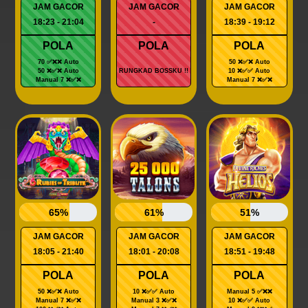
JAM GACOR
JAM GACOR
JAM GACOR
18:23 - 21:04
-
18:39 - 19:12
POLA
POLA
POLA
70 ✅❌❌ Auto
50 ❌✅❌ Auto
50 ❌✅❌ Auto
RUNGKAD BOSSKU !!
10 ❌✅✅ Auto
Manual 7 ❌✅❌
Manual 7 ❌✅❌
65%
61%
51%
JAM GACOR
JAM GACOR
JAM GACOR
18:05 - 21:40
18:01 - 20:08
18:51 - 19:48
POLA
POLA
POLA
50 ❌✅❌ Auto
10 ❌✅✅ Auto
Manual 5 ✅❌❌
Manual 7 ❌✅❌
Manual 3 ❌✅❌
10 ❌✅✅ Auto