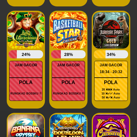
24%
28%
34%
JAM GACOR
JAM GACOR
JAM GACOR
-
-
18:34 - 20:32
POLA
POLA
POLA
20 ❌❌❌ Auto
RUNGKAD BOSSKU !!
RUNGKAD BOSSKU !!
10 ❌✅✅ Auto
50 ❌✅❌ Auto